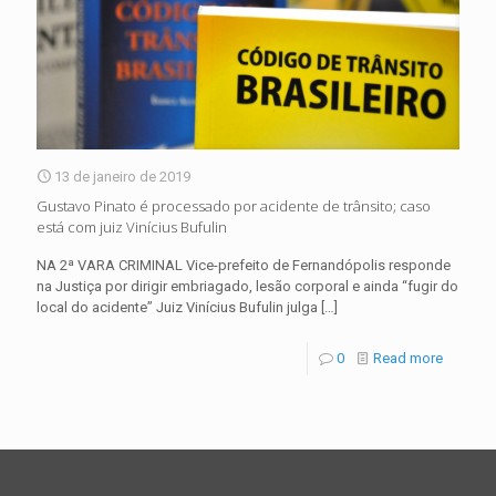
13 de janeiro de 2019
Gustavo Pinato é processado por acidente de trânsito; caso
está com juiz Vinícius Bufulin
NA 2ª VARA CRIMINAL Vice-prefeito de Fernandópolis responde
na Justiça por dirigir embriagado, lesão corporal e ainda “fugir do
local do acidente” Juiz Vinícius Bufulin julga
[…]
0
Read more