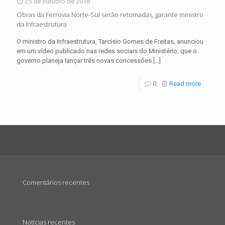
25 de outubro de 2018
Obras da Ferrovia Norte-Sul serão retomadas, garante ministro
da Infraestrutura
O ministro da Infraestrutura, Tarcísio Gomes de Freitas, anunciou
em um vídeo publicado nas redes sociais do Ministério, que o
governo planeja lançar três novas concessões
[…]
0
Read more
Comentários recentes
Notícias recentes