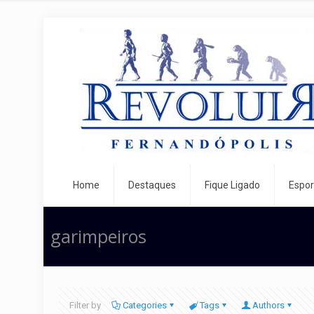
Home
Destaques
Fique Ligado
Espor
garimpeiros
Filter by
Categories
Tags
Authors