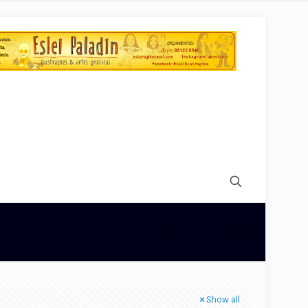
Home
garimpeiros
Show all