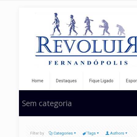
Home
Destaques
Fique Ligado
Espor
Sem categoria
Filter by
Categories
Tags
Authors