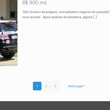
R$ 900 mil
‘São 20 anos de prejuízo, com péssimo negócio do passado’, a
novo acordo Após analisar documentos, alguns
[…]
1
2
3
Next page