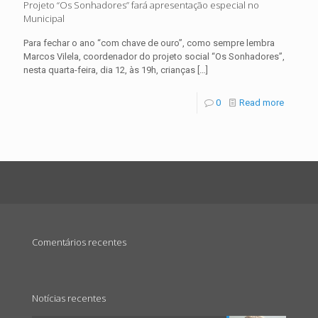
Projeto “Os Sonhadores” fará apresentação especial no
Municipal
Para fechar o ano “com chave de ouro”, como sempre lembra
Marcos Vilela, coordenador do projeto social “Os Sonhadores”,
nesta quarta-feira, dia 12, às 19h, crianças
[…]
0
Read more
Comentários recentes
Notícias recentes