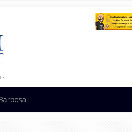
te
 Barbosa