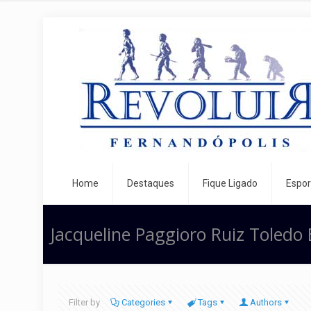
Home
Destaques
Fique Ligado
Espor
Jacqueline Paggioro Ruiz Toledo
Filter by
Categories
Tags
Authors