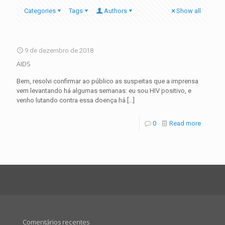
Categories
Tags
Authors
Show all
9 de dezembro de 2018
AIDS
Bem, resolvi confirmar ao público as suspeitas que a imprensa
vem levantando há algumas semanas: eu sou HIV positivo, e
venho lutando contra essa doença há
[…]
0
Read more
Comentários recentes