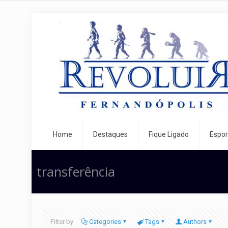
Home
Destaques
Fique Ligado
Espor
transferência
Filter by
Categories
Tags
Authors