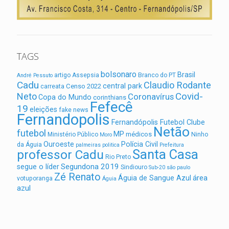
TAGS
bolsonaro
Brasil
artigo
Assepsia
Branco do PT
André Pessuto
Cadu
Claudio Rodante
central park
Censo 2022
carreata
Covid-
Neto
Coronavírus
Copa do Mundo
corinthians
Fefecê
19
eleições
fake news
Fernandopolis
Fernandópolis Futebol Clube
Netão
futebol
MP
médicos
Ministério Público
Ninho
Moro
Ouroeste
Polícia Civil
da Águia
palmeiras
politica
Prefeitura
Santa Casa
professor Cadu
Rio Preto
Segundona 2019
segue o líder
Sindiouro
Sub-20
são paulo
Zé Renato
área
Águia de Sangue Azul
votuporanga
Águia
azul