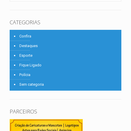
CATEGORIAS
Confira
Destaques
Esporte
Fique Ligado
Polícia
Sem categoria
PARCEIROS