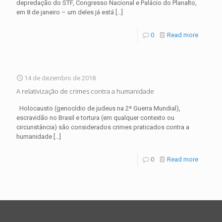
depredação do STF, Congresso Nacional e Palácio do Planalto,
em 8 de janeiro – um deles já está
[…]
0
Read more
14 de dezembro de 2018
A relativização de crimes contra a humanidade
Holocausto (genocídio de judeus na 2ª Guerra Mundial),
escravidão no Brasil e tortura (em qualquer contexto ou
circunstância) são considerados crimes praticados contra a
humanidade
[…]
0
Read more