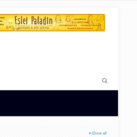
Home
paródias
Show all