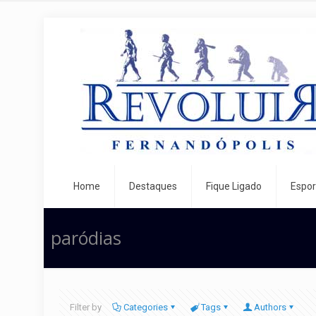
Home
Destaques
Fique Ligado
Espor
paródias
Filter by
Categories
Tags
Authors