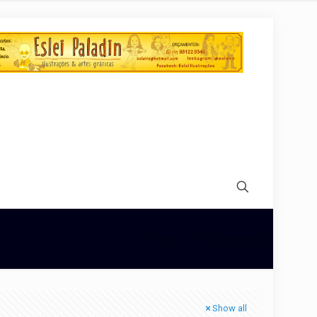
Home
músico mineiro
Show all