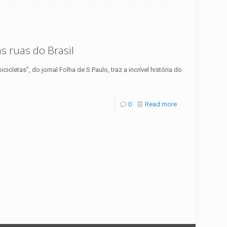
as ruas do Brasil
cletas”, do jornal Folha de S.Paulo, traz a incrível história do
0
Read more