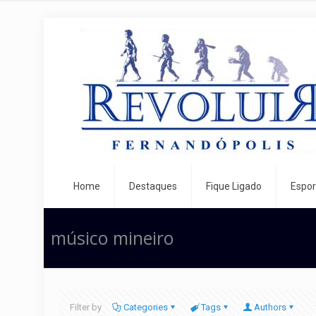
Home
Destaques
Fique Ligado
Espor
músico mineiro
Filter by
Categories
Tags
Authors