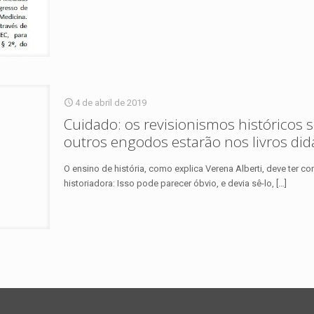
4 de abril de 2019
Cuidado: os revisionismos históricos so
outros engodos estarão nos livros didá
O ensino de história, como explica Verena Alberti, deve ter 
historiadora: Isso pode parecer óbvio, e devia sê-lo,
[…]