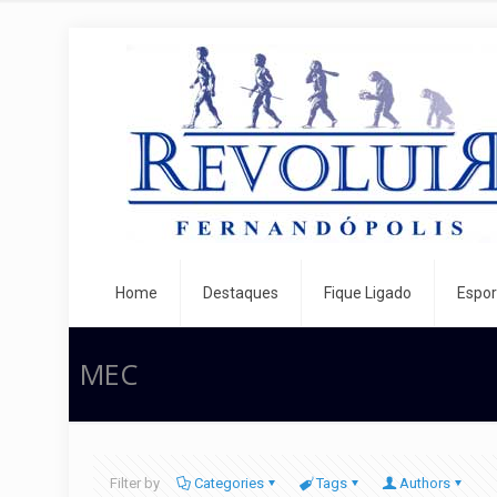
Home
Destaques
Fique Ligado
Espor
MEC
Filter by
Categories
Tags
Authors