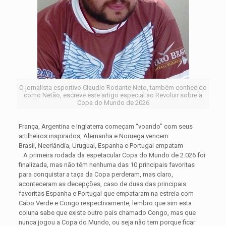
O jornalista esportivo Claudio Rodante Neto, também conhecido
como Netão, escreve este artigo especial ao Revoluir sobre a
Copa do Mundo de 2026
França, Argentina e Inglaterra começam “voando” com seus
artilheiros inspirados, Alemanha e Noruega vencem
Brasil, Neerlândia, Uruguai, Espanha e Portugal empatam
A primeira rodada da espetacular Copa do Mundo de 2.026 foi
finalizada, mas não têm nenhuma das 10 principais favoritas
para conquistar a taça da Copa perderam, mas claro,
aconteceram as decepções, caso de duas das principais
favoritas Espanha e Portugal que empataram na estreia com
Cabo Verde e Congo respectivamente, lembro que sim esta
coluna sabe que existe outro país chamado Congo, mas que
nunca jogou a Copa do Mundo, ou seja não tem porque ficar