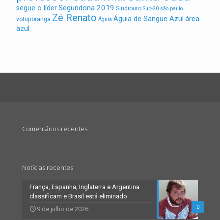
Segundona 2019
segue o líder
Sindiouro
Sub-20
são paulo
Zé Renato
área
Águia de Sangue Azul
votuporanga
Águia
azul
Comentários recentes
Notícias recentes
França, Espanha, Inglaterra e Argentina
classificam e Brasil está eliminado
0
9 de julho de 2026