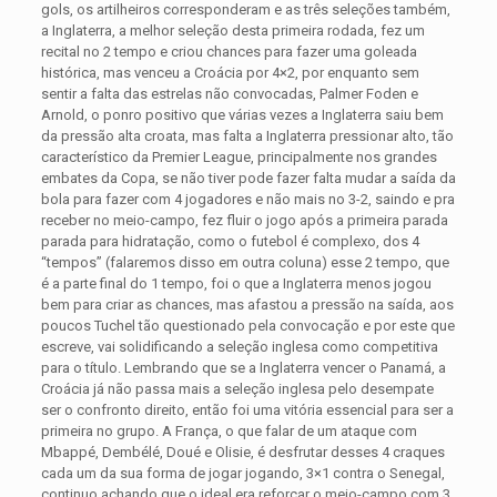
gols, os artilheiros corresponderam e as três seleções também,
a Inglaterra, a melhor seleção desta primeira rodada, fez um
recital no 2 tempo e criou chances para fazer uma goleada
histórica, mas venceu a Croácia por 4×2, por enquanto sem
sentir a falta das estrelas não convocadas, Palmer Foden e
Arnold, o ponro positivo que várias vezes a Inglaterra saiu bem
da pressão alta croata, mas falta a Inglaterra pressionar alto, tão
característico da Premier League, principalmente nos grandes
embates da Copa, se não tiver pode fazer falta mudar a saída da
bola para fazer com 4 jogadores e não mais no 3-2, saindo e pra
receber no meio-campo, fez fluir o jogo após a primeira parada
parada para hidratação, como o futebol é complexo, dos 4
“tempos” (falaremos disso em outra coluna) esse 2 tempo, que
é a parte final do 1 tempo, foi o que a Inglaterra menos jogou
bem para criar as chances, mas afastou a pressão na saída, aos
poucos Tuchel tão questionado pela convocação e por este que
escreve, vai solidificando a seleção inglesa como competitiva
para o título. Lembrando que se a Inglaterra vencer o Panamá, a
Croácia já não passa mais a seleção inglesa pelo desempate
ser o confronto direito, então foi uma vitória essencial para ser a
primeira no grupo. A França, o que falar de um ataque com
Mbappé, Dembélé, Doué e Olisie, é desfrutar desses 4 craques
cada um da sua forma de jogar jogando, 3×1 contra o Senegal,
continuo achando que o ideal era reforçar o meio-campo com 3