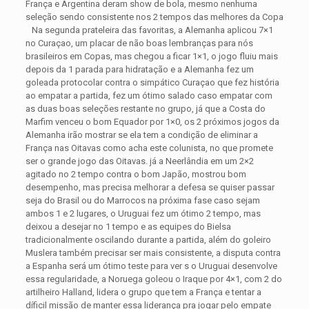
França e Argentina deram show de bola, mesmo nenhuma
seleção sendo consistente nos 2 tempos das melhores da Copa
Na segunda prateleira das favoritas, a Alemanha aplicou 7×1
no Curaçao, um placar de não boas lembranças para nós
brasileiros em Copas, mas chegou a ficar 1×1, o jogo fluiu mais
depois da 1 parada para hidratação e a Alemanha fez um
goleada protocolar contra o simpático Curaçao que fez história
ao empatar a partida, fez um ótimo salado caso empatar com
as duas boas seleções restante no grupo, já que a Costa do
Marfim venceu o bom Equador por 1×0, os 2 próximos jogos da
Alemanha irão mostrar se ela tem a condição de eliminar a
França nas Oitavas como acha este colunista, no que promete
ser o grande jogo das Oitavas. já a Neerlândia em um 2×2
agitado no 2 tempo contra o bom Japão, mostrou bom
desempenho, mas precisa melhorar a defesa se quiser passar
seja do Brasil ou do Marrocos na próxima fase caso sejam
ambos 1 e 2 lugares, o Uruguai fez um ótimo 2 tempo, mas
deixou a desejar no 1 tempo e as equipes do Bielsa
tradicionalmente oscilando durante a partida, além do goleiro
Muslera também precisar ser mais consistente, a disputa contra
a Espanha será um ótimo teste para ver s o Uruguai desenvolve
essa regularidade, a Noruega goleou o Iraque por 4×1, com 2 do
artilheiro Halland, lidera o grupo que tem a França e tentar a
díficil missão de manter essa liderança pra jogar pelo empate