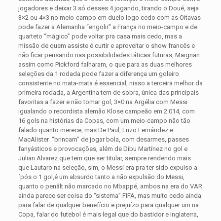
jogadores e deixar 3 só desses 4 jogando, tirando o Doué, seja
3×2 ou 4×3 no meio-campo em duelo logo cedo com as Oitavas
pode fazer a Alemanha “engolir” a França no meio-campo e de
quarteto “mágico” pode voltar pra casa mais cedo, mas a
missão de quem assiste é curtir e aproveitar o show francês e
não ficar pensando nas possibilidades táticas futuras, Maignan
assim como Pickford falharam, o que para as duas melhores
seleções da 1 rodada pode fazer a diferença um goleiro
consistente no mata-mata é essencial, nisso a terceira melhor da
primeira rodada, a Argentina tem de sobra, única das principais
favoritas a fazer e não tomar gol, 3×0 na Argélia com Messi
igualando o recordista alemão Klose campeão em 2.014, com
16 gols na histórias da Copas, com um meio-campo não tão
falado quanto merece, mas De Paul, Enzo Fernández e
MacAlister “brincam” de jogar bola, com desarmes, passes
fanyásticos e provocações, além de Dibu Martínez no gol e
Julian Alvarez que tem que ser titular, sempre rendendo mais
que Lautaro na seleção, sim, o Messi era pra ter sido expulso a
´pós o 1 gol,é um absurdo tanto a não expulsão do Messi,
quanto o penâlt não marcado no Mbappé, ambos na era do VAR
ainda parece ser coisa do “sistema” FIFA, mas muito cedo ainda
para falar de qualquer benefício e prejuízo para qualquer um na
Copa, falar do futebol é mais legal que do bastidor e Inglaterra,