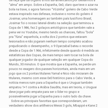
de raça que da orgulho a nós sul-americanos por deixarmos a
“alma” em ampo. Sobre a Espanha, 0x0, claro que teve o azar na
bola na trave, o agora famoso “Vózinha” goleiro de Cabo Verde
estava inspirado nas defesas, inclusive o nome do goleiro é
Josimar, uma homenagem ao também país lusófono Brasil,
Josimar foi o nosso lateral-direito na seleção que terminou a
Copa de 1.986, fez 2 golaços antológicos que também vale a
pena ver no Youtube, mesmo tendo as chances, faltou “bola”
pra “fúria” espanhola, a volta dos 2 pontos que estavam
lesionados e não jogaram nenhum tempo completo acabou
prejudicando o desempenho, o 9 Oyarzabal bateu o recorde
desde a Copa de 1.966, infelizmente desde quando é medida as
estatísticas das Copas, de mais tempo sem tocar na bola de
qualquer jogador de qualquer seleção em qualquer Copa do
Mundo, 30 minutos. O que mostra que a Espanha, se perde um
pouco no exagero dos passes horizontais, ainda mais em um
jogo que os 2 pontas titulares Yamal e Nico não iniciaram de
titulares, mesmo com esse 0x0 histórico para o Cabo Verde, a
notícia menos ruim para a Espanha é que o Uruguai também
empatou 1×1 contra a Arábia Saudita, mas em teoria, o Uruguai
deve jogar pelo empate para ser o líder no grupo e
possivelmente jogar a Espanha para o outro lado da chave.
Sobre as principais favoritas que corresponderam, um
verdadeiro show dos artilheiros Messi 3 gols, Mbappé e Kane 2