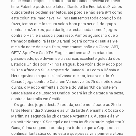
na seleção é Rapnhia na direita ou no banco, mexeria em meio
time, Fabinho pode ser o lateral Danilo o 5 e Endrick de9, vários
outros testes podem ser feitos, até porq se não será 8×1 como
este colunista imaginava, 4×1 no Haiti temos toda condição de
fazer, temos que fazer um saldo bom para ser o 1 do grupo
contra o mArroxos, para dar liga e testar nada como 2 jogos
contra o Haiti e a Escócia para isso. Vamos aguardar o que o
treinador italiano irá fazer.O Brasil jogará contra o Haiti às 9 e
meia da noite da sexta-feira, com transmissão da Globo, SBT,
GETV SporTv e Cazé TV. Elogiar também as 3 estreias dos
países-sede, que devem se classificar, excelente goleada dos
Estados Unidos por 4×1 no Paraguai, boa vitória do México por
2×0 na África do Sul e empate do Canadá 1×1 com a Bósnia e
Herzegovina em que se finalizasse melhor, teria vencido. O
Canadá joga contra o Catar em Vancouver às 7h da noite desta
quinta, o México enfrenta a Coréia do Sul às 10h da noite em
Guadalajara e os Estados Unidos jogará às 2h da tarde na sexta,
contra a Austrália em Seattle.
Os grandes jogos desta 2 rodada, serão no sábado às 2h da
tarde Neerlândia X Suécia e ás 5h da tarde Alemanha X Costa do
Marfim, na segunda às 2h da tarde Argentina X Áustria e ás 9h
da noite Noruega X Senegal e na terça às 5h da tarde Inglaterra X
Gana, ótima segunda rodada para todos e que a Copa possa
continuar fantástica como esta e que possa vir a primeira vitória