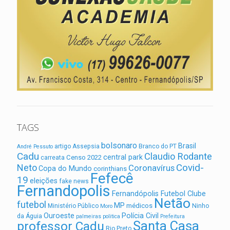
TAGS
bolsonaro
Brasil
artigo
Assepsia
Branco do PT
André Pessuto
Cadu
Claudio Rodante
central park
Censo 2022
carreata
Covid-
Neto
Coronavírus
Copa do Mundo
corinthians
Fefecê
19
eleições
fake news
Fernandopolis
Fernandópolis Futebol Clube
Netão
futebol
MP
médicos
Ministério Público
Ninho
Moro
Ouroeste
Polícia Civil
da Águia
palmeiras
politica
Prefeitura
Santa Casa
professor Cadu
Rio Preto