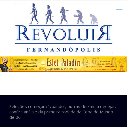
Seleções começam “voando”, outras deixam a desejar:
confira análise da primeira rodada da Copa do Mundo
de 26