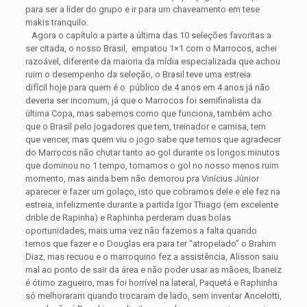
para ser a líder do grupo e ir para um chaveamento em tese
makis tranquilo.
Agora o capítulo a parte a última das 10 seleções favoritas a
ser citada, o nosso Brasil, empatou 1×1 com o Marrocos, achei
razoável, diferente da maioria da mídia especializada que achou
ruim o desempenho da seleção, o Brasil teve uma estreia
difícil hoje para quem é o público de 4 anos em 4 anos já não
deveria ser incomum, já que o Marrocos foi semifinalista da
última Copa, mas sabemos como que funciona, também acho
que o Brasil pelo jogadores que tem, treinador e camisa, tem
que vencer, mas quem viu o jogo sabe que temos que agradecer
do Marrocos não chutar tanto ao gol durante os longos minutos
que dominou no 1 tempo, tomamos o gol no nosso menos ruim
momento, mas ainda bem não demorou pra Vinícius Júnior
aparecer e fazer um golaço, isto que cobramos dele e ele fez na
estreia, infelizmente durante a partida Igor Thiago (em excelente
drible de Rapinha) e Raphinha perderam duas bolas
oportunidades, mais uma vez não fazemos a falta quando
temos que fazer e o Douglas era para ter “atropelado” o Brahim
Diaz, mas recuou e o marroquino fez a assistência, Alisson saiu
mal ao ponto de sair da área e não poder usar as mãoes, Ibaneiz
é ótimo zagueiro, mas foi horrível na lateral, Paquetá e Raphinha
só melhoraram quando trocaram de lado, sem inventar Ancelotti,