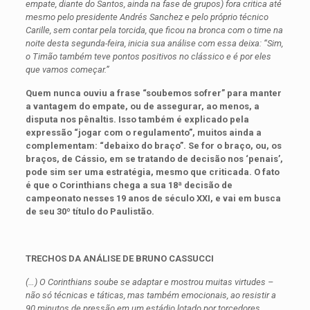
empate, diante do Santos, ainda na fase de grupos) fora critica até
mesmo pelo presidente Andrés Sanchez e pelo próprio técnico
Carille, sem contar pela torcida, que ficou na bronca com o time na
noite desta segunda-feira, inicia sua análise com essa deixa: “Sim,
o Timão também teve pontos positivos no clássico e é por eles
que vamos começar.”
Quem nunca ouviu a frase “soubemos sofrer” para manter
a vantagem do empate, ou de assegurar, ao menos, a
disputa nos pênaltis. Isso também é explicado pela
expressão “jogar com o regulamento”, muitos ainda a
complementam: “debaixo do braço”. Se for o braço, ou, os
braços, de Cássio, em se tratando de decisão nos ‘penais’,
pode sim ser uma estratégia, mesmo que criticada. O fato
é que o Corinthians chega a sua 18ª decisão de
campeonato nesses 19 anos de século XXI, e vai em busca
de seu 30º título do Paulistão.
TRECHOS DA ANÁLISE DE BRUNO CASSUCCI
(…) O Corinthians soube se adaptar e mostrou muitas virtudes –
não só técnicas e táticas, mas também emocionais, ao resistir a
90 minutos de pressão em um estádio lotado por torcedores