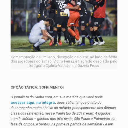
Comemoração de um lado, decepção de outro: ao lado da festa
dos jogadores do Timão, Victro Ferraz é flagrado desolado pelo
fotógrafo Djalma Vassão, da Gazeta Press
OPÇÃO TÁTICA: SOFRIMENTO!
O jornalista do Globo.com, em sua matéria que você pode
acessar aqui, na íntegra
,
após salientar que o fato do
desempenho muito abaixo da médida, principalmente dos últimos
clássicos (até então, nesse Paulistão de 2019, eram 4 jogados,
com 3 vitórias – ganhou dos três rivais, São Paulo e Palmeiras, na
fase de grupos, e Santos, na primeira partida da semifinal -, e um