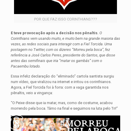
POR QUE FAZ ISSO CORINTHIANS???
E teve provocação após a decisão nos pênaltis.
O
Corinthians vem usando muito, e muito bem na grande maioria das
vezes, as redes sociais para interagir com a Fiel Torcida. Uma
postagem no Twitter, com os dizeres “Morreu pela boca”, fez
referência a José Carlos Peres, presidente do Santos, que disse
antes das semifinais que iria “matar os gambás” com o
Pacaembu lotado.
Essa infeliz declaração do “eliminado” cartola santista surgiu
num vídeo, que viralizou na internet e irritou os corinthianos.
Agora, a Fiel Torcida foi à forra: com a vaga garantida nos
pênaltis, veio a vingança:
“O Peixe disse que ia matar, mas, como de costume, acabou
morrendo pela boca. Tâmo na final e seguimos na luta pelo Tri!”