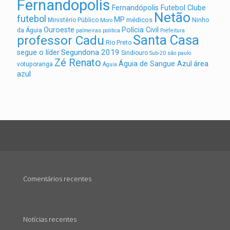
Fernandopolis
Fernandópolis Futebol Clube
Netão
futebol
MP
médicos
Ministério Público
Ninho
Moro
Ouroeste
Polícia Civil
da Águia
palmeiras
politica
Prefeitura
Santa Casa
professor Cadu
Rio Preto
Segundona 2019
segue o líder
Sindiouro
Sub-20
são paulo
Zé Renato
área
Águia de Sangue Azul
votuporanga
Águia
azul
Comentários recentes
Notícias recentes