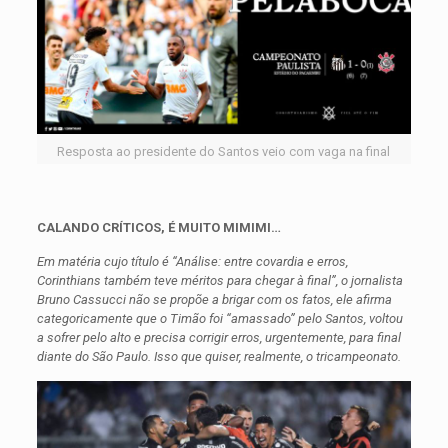
Resposta ao presidente do Santos veio com vaga na final
CALANDO CRÍTICOS, É MUITO MIMIMI…
Em matéria cujo título é “Análise: entre covardia e erros,
Corinthians também teve méritos para chegar à final”, o jornalista
Bruno Cassucci não se propõe a brigar com os fatos, ele afirma
categoricamente que o Timão foi “amassado” pelo Santos, voltou
a sofrer pelo alto e precisa corrigir erros, urgentemente, para final
diante do São Paulo. Isso que quiser, realmente, o tricampeonato.