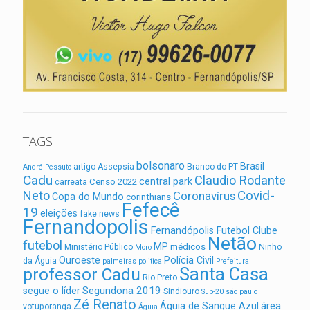
TAGS
bolsonaro
Brasil
artigo
Assepsia
Branco do PT
André Pessuto
Cadu
Claudio Rodante
central park
Censo 2022
carreata
Covid-
Neto
Coronavírus
Copa do Mundo
corinthians
Fefecê
19
eleições
fake news
Fernandopolis
Fernandópolis Futebol Clube
Netão
futebol
MP
médicos
Ministério Público
Ninho
Moro
Ouroeste
Polícia Civil
da Águia
palmeiras
politica
Prefeitura
Santa Casa
professor Cadu
Rio Preto
Segundona 2019
segue o líder
Sindiouro
Sub-20
são paulo
Zé Renato
área
Águia de Sangue Azul
votuporanga
Águia