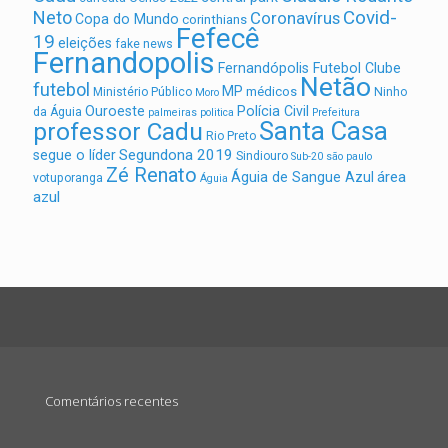
Covid-
Neto
Coronavírus
Copa do Mundo
corinthians
Fefecê
19
eleições
fake news
Fernandopolis
Fernandópolis Futebol Clube
Netão
futebol
MP
médicos
Ministério Público
Ninho
Moro
Ouroeste
Polícia Civil
da Águia
palmeiras
politica
Prefeitura
Santa Casa
professor Cadu
Rio Preto
Segundona 2019
segue o líder
Sindiouro
Sub-20
são paulo
Zé Renato
área
Águia de Sangue Azul
votuporanga
Águia
azul
Comentários recentes