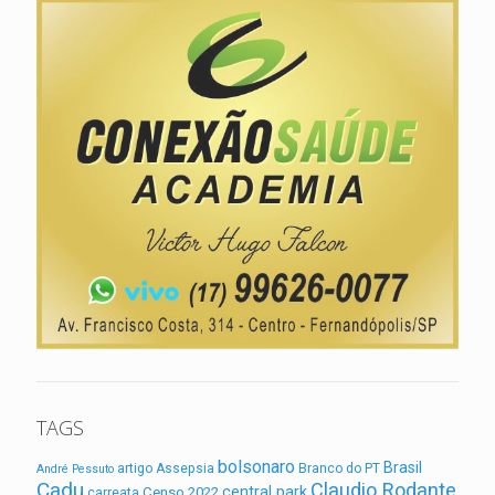
TAGS
bolsonaro
Brasil
artigo
Assepsia
Branco do PT
André Pessuto
Cadu
Claudio Rodante
central park
Censo 2022
carreata