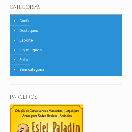
CATEGORIAS
Confira
Destaques
Esporte
Fique Ligado
Polícia
Sem categoria
PARCEIROS