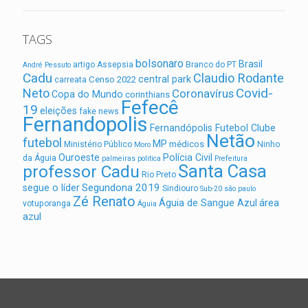
TAGS
bolsonaro
Brasil
artigo
Assepsia
Branco do PT
André Pessuto
Cadu
Claudio Rodante
central park
Censo 2022
carreata
Covid-
Neto
Coronavírus
Copa do Mundo
corinthians
Fefecê
19
eleições
fake news
Fernandopolis
Fernandópolis Futebol Clube
Netão
futebol
MP
médicos
Ministério Público
Ninho
Moro
Ouroeste
Polícia Civil
da Águia
palmeiras
politica
Prefeitura
Santa Casa
professor Cadu
Rio Preto
Segundona 2019
segue o líder
Sindiouro
Sub-20
são paulo
Zé Renato
área
Águia de Sangue Azul
votuporanga
Águia
azul