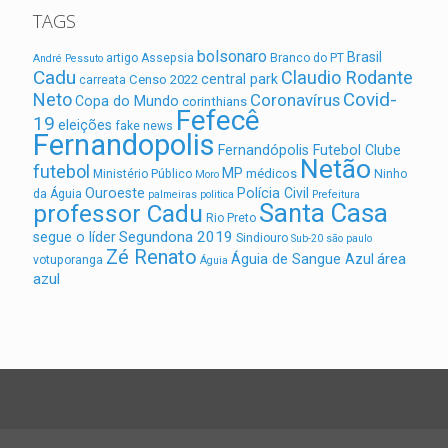
TAGS
bolsonaro
Brasil
artigo
Assepsia
Branco do PT
André Pessuto
Cadu
Claudio Rodante
central park
Censo 2022
carreata
Covid-
Neto
Coronavírus
Copa do Mundo
corinthians
Fefecê
19
eleições
fake news
Fernandopolis
Fernandópolis Futebol Clube
Netão
futebol
MP
médicos
Ministério Público
Ninho
Moro
Ouroeste
Polícia Civil
da Águia
palmeiras
politica
Prefeitura
Santa Casa
professor Cadu
Rio Preto
Segundona 2019
segue o líder
Sindiouro
Sub-20
são paulo
Zé Renato
área
Águia de Sangue Azul
votuporanga
Águia
azul