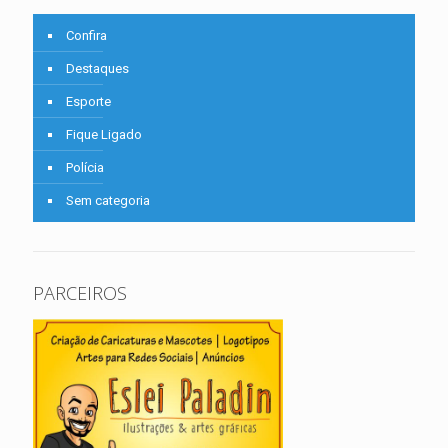
Confira
Destaques
Esporte
Fique Ligado
Polícia
Sem categoria
PARCEIROS