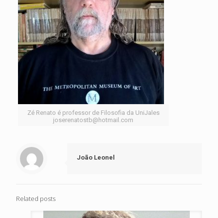
Zé Renato é professor de Filosofia da UniJales
joserenatostb@hotmail.com
João Leonel
Related posts