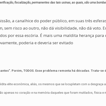
erificação, fiscalização, permanentes das tais usinas, as quais, são uma bomba 
ssão, a canalhice do poder público, em suas três esfera
m, sem risco ao outro, não dá visibilidade, não dá voto. 
idos por essa escória. É mais uma maldita herança para 
vamente, poderia e deveria ser evitado
ernantes”. Porém, TODOS. Esse problema remonta há décadas. Trata-se
aldita elite econômica, aliás, os mesmos que se locupletam com a desgraça al
rão apenas no coração e na memória daqueles que foram mutilados, física e 