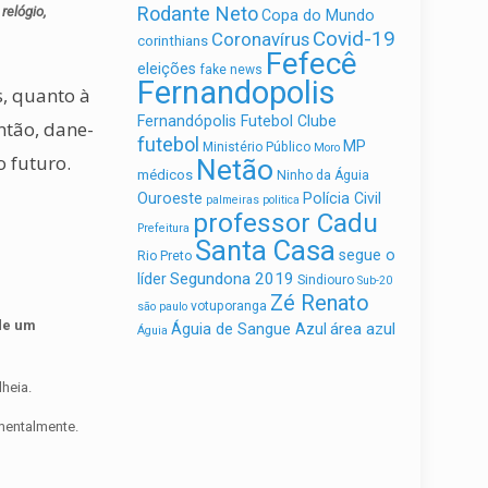
Rodante Neto
relógio,
Copa do Mundo
Covid-19
Coronavírus
corinthians
Fefecê
eleições
fake news
Fernandopolis
s, quanto à
Fernandópolis Futebol Clube
Então, dane-
futebol
MP
Ministério Público
Moro
o futuro.
Netão
médicos
Ninho da Águia
Ouroeste
Polícia Civil
palmeiras
politica
professor Cadu
Prefeitura
Santa Casa
segue o
Rio Preto
Segundona 2019
líder
Sindiouro
Sub-20
Zé Renato
votuporanga
são paulo
 de um
área azul
Águia de Sangue Azul
Águia
heia.
mentalmente.