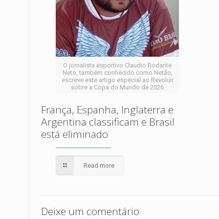
O jornalista esportivo Claudio Rodante
Neto, também conhecido como Netão,
escreve este artigo especial ao Revoluir
sobre a Copa do Mundo de 2026
França, Espanha, Inglaterra e
Argentina classificam e Brasil
está eliminado
Read more
Deixe um comentário