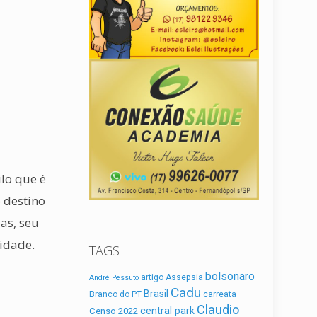
ilo que é
 destino
as, seu
nidade.
TAGS
bolsonaro
artigo
Assepsia
André Pessuto
Cadu
Brasil
Branco do PT
carreata
Claudio
central park
Censo 2022