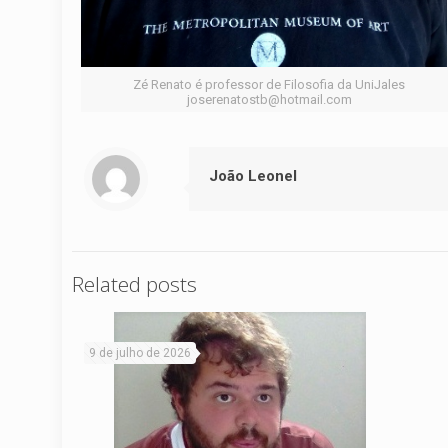
Zé Renato é professor de Filosofia da UniJales
joserenatostb@hotmail.com
João Leonel
Related posts
9 de julho de 2026