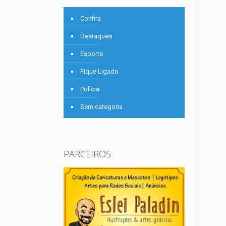
Confira
Destaques
Esporte
Fique Ligado
Polícia
Sem categoria
PARCEIROS