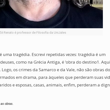
Zé Renato é professor de Filosofia da UniJales
uma tragédia. Escrevi repetidas vezes: tragédia é um
deuses, como na Grécia Antiga, é ‘obra do destino1. Aqu
Logo, os crimes da Samarco e da Vale, não são obras do
formados em drama, para àqueles que perderam suas vid
maridos e esposas, casas, animais, enfim, perderam a dig
 as obras.