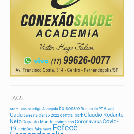
TAGS
bolsonaro
Brasil
artigo
Assepsia
Branco do PT
André Pessuto
Cadu
Claudio Rodante
central park
Censo 2022
carreata
Covid-
Neto
Coronavírus
Copa do Mundo
corinthians
Fefecê
19
eleições
fake news