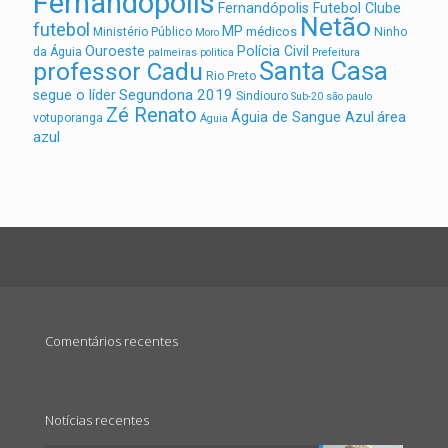
Fernandopolis
Fernandópolis Futebol Clube
Netão
futebol
MP
médicos
Ministério Público
Ninho
Moro
Ouroeste
Polícia Civil
da Águia
palmeiras
politica
Prefeitura
Santa Casa
professor Cadu
Rio Preto
Segundona 2019
segue o líder
Sindiouro
Sub-20
são paulo
Zé Renato
área
Águia de Sangue Azul
votuporanga
Águia
azul
Comentários recentes
Notícias recentes