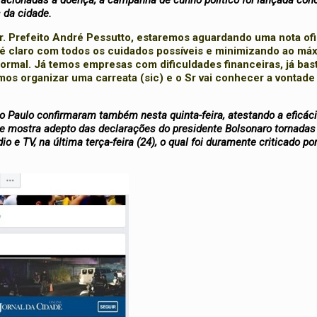
acionadas à doença, a campanha de cunho político foi lançada co
 da cidade.
. Prefeito André Pessutto, estaremos aguardando uma nota ofi
, é claro com todos os cuidados possíveis e minimizando ao má
normal. Já temos empresas com dificuldades financeiras, já bas
amos organizar uma carreata (sic) e o Sr vai conhecer a vontade
o Paulo confirmaram também nesta quinta-feira, atestando a eficác
 se mostra adepto das declarações do presidente Bolsonaro tornadas
 e TV, na última terça-feira (24), o qual foi duramente criticado po