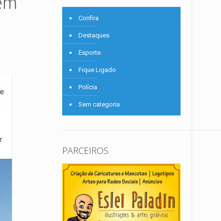
 em
Confira
Destaques
Esporte
Fique Ligado
Polícia
Sem categoria
PARCEIROS