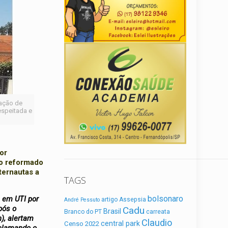
ração de
espeitada e
or
ão reformado
ternautas a
TAGS
bolsonaro
 em UTI por
artigo
Assepsia
André Pessuto
pós o
Cadu
Brasil
Branco do PT
carreata
), alertam
Claudio
central park
Censo 2022