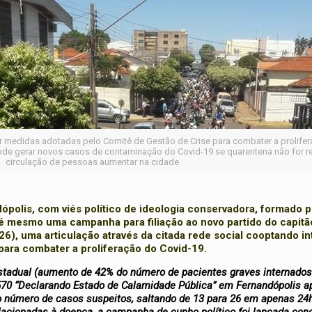
r medidas adotadas pelo Comitê de Gestão de Crise para combater a prolife
de gerar novos casos de contaminação do Covid-19 se quarentena não for r
circulação de pessoas aumentar na cidade
olis, com viés político de ideologia conservadora, formado p
té mesmo uma campanha para filiação ao novo partido do capit
(26), uma articulação através da citada rede social cooptando in
ara combater a proliferação do Covid-19.
stadual (aumento de 42% do número de pacientes graves internados
570 “Declarando Estado de Calamidade Pública” em Fernandópolis a
o número de casos suspeitos, saltando de 13 para 26 em apenas 24h