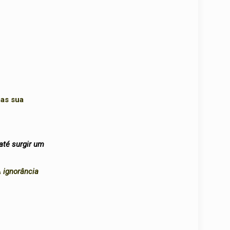
mas sua
até surgir um
A ignorância