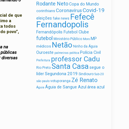
nclamando o
Rodante Neto
Copa do Mundo
Covid-19
Coronavírus
corinthians
Fefecê
cial de que
eleições
fake news
ximo a
Fernandopolis
ta todos
 do povo”,
Fernandópolis Futebol Clube
futebol
MP
Ministério Público
Moro
Netão
médicos
ia na
Ninho da Águia
 públicas
Ouroeste
Polícia Civil
palmeiras
politica
professor Cadu
r diversas
Prefeitura
Santa Casa
segue o
Rio Preto
Segundona 2019
líder
Sindiouro
Sub-20
Zé Renato
votuporanga
são paulo
área azul
Águia de Sangue Azul
Águia