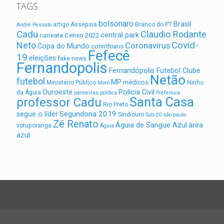
TAGS
bolsonaro
Brasil
artigo
Assepsia
Branco do PT
André Pessuto
Cadu
Claudio Rodante
central park
Censo 2022
carreata
Covid-
Neto
Coronavírus
Copa do Mundo
corinthians
Fefecê
19
eleições
fake news
Fernandopolis
Fernandópolis Futebol Clube
Netão
futebol
MP
médicos
Ministério Público
Ninho
Moro
Ouroeste
Polícia Civil
da Águia
palmeiras
politica
Prefeitura
Santa Casa
professor Cadu
Rio Preto
Segundona 2019
segue o líder
Sindiouro
Sub-20
são paulo
Zé Renato
área
Águia de Sangue Azul
votuporanga
Águia
azul