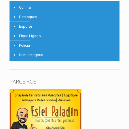
Confira
Destaques
Esporte
Fique Ligado
Polícia
Sem categoria
PARCEIROS