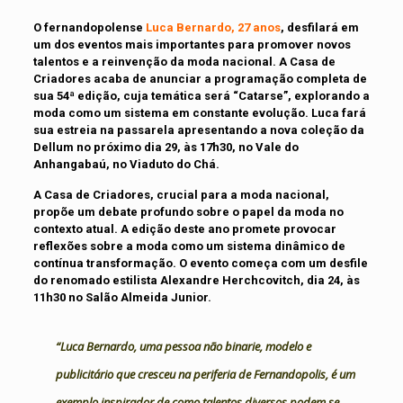
O fernandopolense
Luca Bernardo, 27 anos
, desfilará em
um dos eventos mais importantes para promover novos
talentos e a reinvenção da moda nacional. A Casa de
Criadores acaba de anunciar a programação completa de
sua 54ª edição, cuja temática será “Catarse”, explorando a
moda como um sistema em constante evolução. Luca fará
sua estreia na passarela apresentando a nova coleção da
Dellum no próximo dia 29, às 17h30, no Vale do
Anhangabaú, no Viaduto do Chá.
A Casa de Criadores, crucial para a moda nacional,
propõe um debate p
rofun
do
sobre o papel da moda no
contexto atual. A edição deste ano promete provocar
reflexões sobre a moda como um sistema dinâmico de
contínua transformação. O evento começa com um desfile
do renomado estilista Alexandre Herchcovitch, dia 24, às
11h30 no Salão Almeida Junior.
“Luca Bernardo, uma pessoa não binarie, modelo e
publicitário que cresceu na periferia de Fernandopolis, é um
exemplo inspirador de como talentos diversos podem se