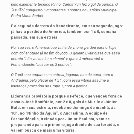
pelo experiente técnico Pinho. Carlos Yuri fez o gol da partida. O
“Azulão” conquistou importantes 3 pontos no Estádio Municipal
Pedro Marin Berbel.
É a segunda derrota do Bandeirante, em seu segundo jogo:
já havia perdido do América, também por 1 x 0, semana
passada, em sua estreia.
Por sua vez, o América, que vinha de vitória, perdeu para o Tupã,
com gol anotado já no fim do jogo. O goleiro Evair disse que essa
derrota “não vai abalar o elenco” e que o América virá a
Fernandópolis “buscar os 3 pontos”.
O Tupã, que empatou na estreia, jogando fora de casa, com o
Andradina, pelo placar de 1 x 1, com essa vitória assume a
liderança provisória do Grupo 1, com 4 pontos.
Liderança provisória porque o Fefecê, que venceu fora de
casa o José Bonifácio, por 2 x 0, gols de Murilo e Júnior
Bala, em sua estreia, recebe no domingo de manhã, às
10h, no “Ninho da Águia”, o Andradina. A equipe de
Fernandópolis, treinada por Júnior Paulista, vem se
preparando para o primeiro jogo diante de sua torcida, e
vai em busca de mais uma vitória.