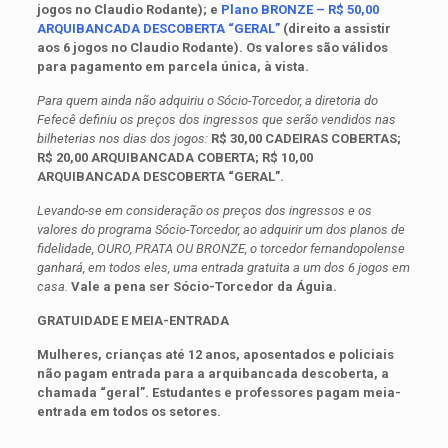
jogos no Claudio Rodante); e
Plano BRONZE – R$ 50,00
ARQUIBANCADA DESCOBERTA “GERAL”
(direito a assistir
aos 6 jogos no Claudio Rodante). Os valores são válidos
para pagamento em parcela única, à vista.
Para quem ainda não adquiriu o Sócio-Torcedor, a diretoria do
Fefecê definiu os preços dos ingressos que serão vendidos nas
bilheterias nos dias dos jogos:
R$ 30,00 CADEIRAS COBERTAS;
R$ 20,00 ARQUIBANCADA COBERTA; R$ 10,00
ARQUIBANCADA DESCOBERTA “GERAL”.
Levando-se em consideração os preços dos ingressos e os
valores do programa Sócio-Torcedor, ao adquirir um dos planos de
fidelidade, OURO, PRATA OU BRONZE, o torcedor fernandopolense
ganhará, em todos eles, uma entrada gratuita a um dos 6 jogos em
casa.
Vale a pena ser Sócio-Torcedor da Águia.
GRATUIDADE E MEIA-ENTRADA
Mulheres, crianças até 12 anos, aposentados e policiais
não pagam entrada para a arquibancada descoberta, a
chamada “geral”. Estudantes e professores pagam meia-
entrada em todos os setores.