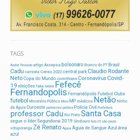
TAGS
bolsonaro
Brasil
artigo
Assepsia
Branco do PT
André Pessuto
Cadu
Claudio Rodante
central park
Censo 2022
carreata
Covid-
Neto
Coronavírus
Copa do Mundo
corinthians
Fefecê
19
eleições
fake news
Fernandopolis
Fernandópolis Futebol Clube
Netão
futebol
MP
médicos
Ministério Público
Ninho
Moro
Ouroeste
Polícia Civil
da Águia
palmeiras
politica
Prefeitura
Santa Casa
professor Cadu
Rio Preto
Segundona 2019
segue o líder
Sindiouro
Sub-20
são paulo
Zé Renato
área
Águia de Sangue Azul
votuporanga
Águia
azul