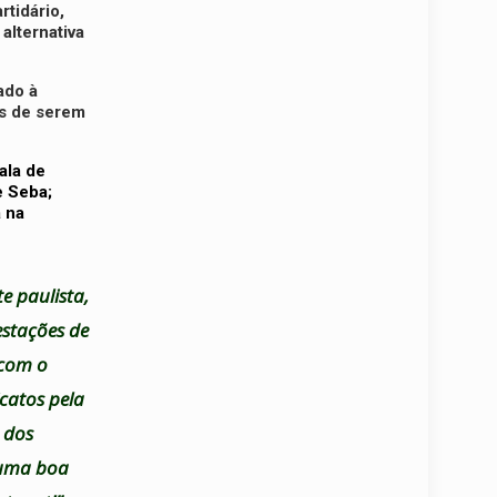
rtidário,
alternativa
ado à
is de serem
ala de
e Seba;
 na
e paulista,
estações de
 com o
icatos pela
 dos
s uma boa