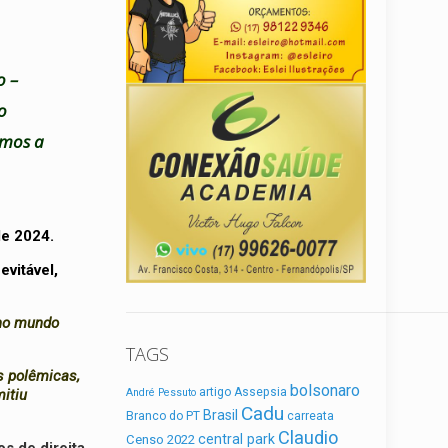
o –
o
amos a
e
de 2024.
evitável,
 no mundo
TAGS
es polêmicas,
bolsonaro
artigo
Assepsia
mitiu
André Pessuto
Cadu
Brasil
Branco do PT
carreata
Claudio
central park
Censo 2022