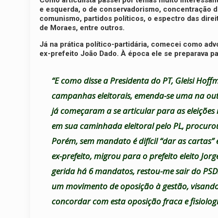
Como articulista passei por temas muito interessant
e esquerda, o de conservadorismo, concentração de 
comunismo, partidos políticos, o espectro das dire
de Moraes, entre outros.
Já na prática político-partidária, comecei como ad
ex-prefeito João Dado. À época ele se preparava pa
“E como disse a Presidenta do PT, Gleisi Hoff
campanhas eleitorais, emenda-se uma na outra.
já começaram a se articular para as eleiçõe
em sua caminhada eleitoral pelo PL, procur
Porém, sem mandato é difícil “dar as cartas”
ex-prefeito, migrou para o prefeito eleito J
gerida há 6 mandatos, restou-me sair do PSD
um movimento de oposição à gestão, visando a
concordar com esta oposição fraca e fisiolog