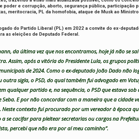
es, trazendo a visão mais atualizada possível, como os conceito
poder e corrupção, aborto, segurança pública, participação po
itas, meritocracia, PL da homofobia, ataque de Musk ao Ministr
vogado do Partido Liberal (PL) em 2022 a convite do ex-deputad
ra as eleições de Deputado Federal.
mann, da última vez que nos encontramos, hoje já não se sai
 Assim, após a vitória do Presidente Lula, os grupos políti
s municipais de 2024. Como o ex-deputado João Dado não lo
ou outra sigla, o PSD, do qual também fui advogado em Vot
 em qualquer partido e, na sequência, o PSD que estava sob
orge Seba. E por não concordar com a maneira que a cidade 
. Neste contexto fui procurado por um vereador à época q
 se cacifar para pleitear secretarias ou cargos na Prefeitu
ista, percebi que não era por aí meu caminho”.