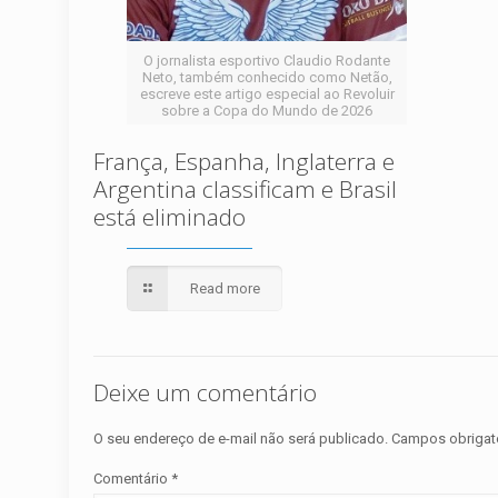
O jornalista esportivo Claudio Rodante
Neto, também conhecido como Netão,
escreve este artigo especial ao Revoluir
sobre a Copa do Mundo de 2026
França, Espanha, Inglaterra e
Argentina classificam e Brasil
está eliminado
Read more
Deixe um comentário
O seu endereço de e-mail não será publicado.
Campos obrigat
Comentário
*