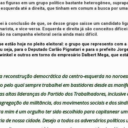
 as figuras em um grupo político bastante heterogêneo, suprapa
 esquerda até a direita, que tinham em comum a busca por uma 
i à conclusão de que, se desse grupo saísse um candidato lig
arista, e vice-versa. Esquerda e direita já são conceitos difíce
o na campanha eleitoral seria ainda mais difícil.
e estão hoje no pleito eleitoral: o grupo que represento com a 
u seja, para o Deputado Carlão Pignatari e para o prefeito Jorg
winkel e outros em torno do empresário Dalbert Mega, que está
ela reconstrução democrática da centro-esquerda no noroest
lgo pelo qual sempre trabalhei em bastidores desde as manif
s altas lideranças do Partido dos Trabalhadores, inclusive
 agregação da militância, dos movimentos sociais e dos sind
para mim é um orgulho ter sido escolhido para capitanear um
ria de nossa cidade. Desejo a todos os adversários político