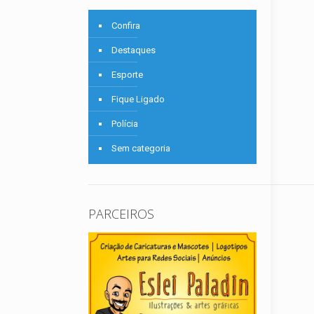
Confira
Destaques
Esporte
Fique Ligado
Polícia
Sem categoria
PARCEIROS