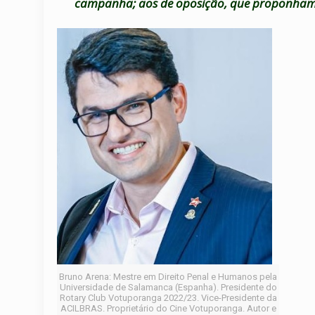
campanha; aos de oposição, que proponham m
Bruno Arena: Mestre em Direito Penal e Humanos pela
Universidade de Salamanca (Espanha). Presidente do
Rotary Club Votuporanga 2022/23. Vice-Presidente da
ACILBRAS. Proprietário do Cine Votuporanga. Autor e