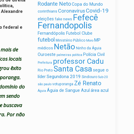
s de direita
Rodante Neto
Copa do Mundo
lítica,
Covid-19
Coronavírus
o Alexandre
corinthians
Fefecê
eleições
fake news
Fernandopolis
o federal e
Fernandópolis Futebol Clube
futebol
MP
Ministério Público
Moro
Netão
médicos
 mais de
Ninho da Águia
Ouroeste
Polícia Civil
palmeiras
politica
cos locais
professor Cadu
Prefeitura
Santa Casa
grou êxito
segue o
Rio Preto
uporanga.
Segundona 2019
líder
Sindiouro
Sub-20
Zé Renato
votuporanga
são paulo
 domínio do
área azul
Águia de Sangue Azul
Águia
vem sendo
ue buscava
ra. Por não