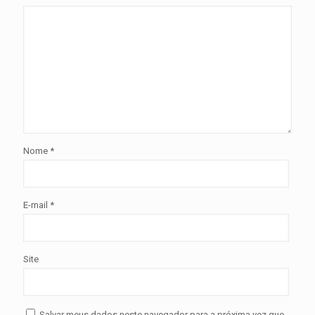
Nome
*
E-mail
*
Site
Salvar meus dados neste navegador para a próxima vez que