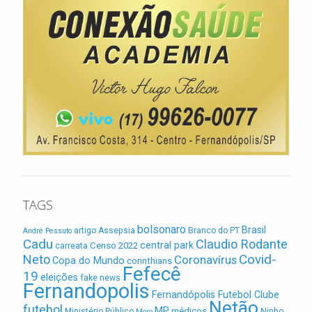
TAGS
bolsonaro
Brasil
artigo
Assepsia
Branco do PT
André Pessuto
Cadu
Claudio Rodante
central park
Censo 2022
carreata
Covid-
Neto
Coronavírus
Copa do Mundo
corinthians
Fefecê
19
eleições
fake news
Fernandopolis
Fernandópolis Futebol Clube
Netão
futebol
MP
médicos
Ministério Público
Ninho
Moro