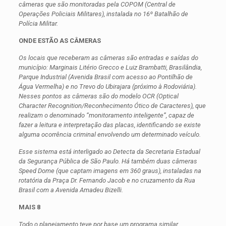
câmeras que são monitoradas pela COPOM (Central de
Operações Policiais Militares), instalada no 16º Batalhão de
Polícia Militar.
ONDE ESTÃO AS CÂMERAS
Os locais que receberam as câmeras são entradas e saídas do
município: Marginais Litério Grecco e Luiz Brambatti, Brasilândia,
Parque Industrial (Avenida Brasil com acesso ao Pontilhão de
Água Vermelha) e no Trevo do Ubirajara (próximo à Rodoviária).
Nesses pontos as câmeras são do modelo OCR (Optical
Character Recognition/Reconhecimento Ótico de Caracteres), que
realizam o denominado “monitoramento inteligente”, capaz de
fazer a leitura e interpretação das placas, identificando se existe
alguma ocorrência criminal envolvendo um determinado veículo.
Esse sistema está interligado ao Detecta da Secretaria Estadual
da Segurança Pública de São Paulo. Há também duas câmeras
Speed Dome (que captam imagens em 360 graus), instaladas na
rotatória da Praça Dr. Fernando Jacob e no cruzamento da Rua
Brasil com a Avenida Amadeu Bizelli.
MAIS 8
Todo o planejamento teve por base um programa similar