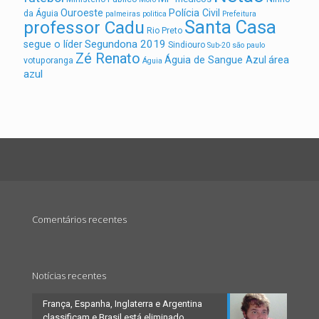
Ouroeste
Polícia Civil
da Águia
palmeiras
politica
Prefeitura
Santa Casa
professor Cadu
Rio Preto
Segundona 2019
segue o líder
Sindiouro
Sub-20
são paulo
Zé Renato
área
Águia de Sangue Azul
votuporanga
Águia
azul
Comentários recentes
Notícias recentes
França, Espanha, Inglaterra e Argentina
classificam e Brasil está eliminado