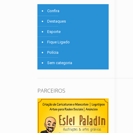
Confira
Destaques
Esporte
Fique Ligado
Polícia
Sem categoria
PARCEIROS