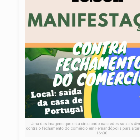
Uma das imagens que está circulando nas redes sociais div
contra o fechamento do comércio em Fernandópolis para a tard
16h30