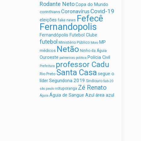
Rodante Neto
Copa do Mundo
Covid-19
Coronavírus
corinthians
Fefecê
eleições
fake news
Fernandopolis
Fernandópolis Futebol Clube
futebol
MP
Ministério Público
Moro
Netão
médicos
Ninho da Águia
Ouroeste
Polícia Civil
palmeiras
politica
professor Cadu
Prefeitura
Santa Casa
segue o
Rio Preto
Segundona 2019
líder
Sindiouro
Sub-20
Zé Renato
votuporanga
são paulo
área azul
Águia de Sangue Azul
Águia