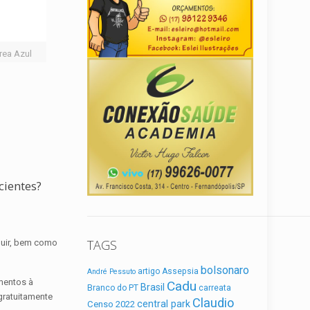
rea Azul
cientes?
TAGS
luir, bem como
bolsonaro
artigo
Assepsia
André Pessuto
imentos à
Cadu
Brasil
Branco do PT
carreata
 gratuitamente
Claudio
central park
Censo 2022