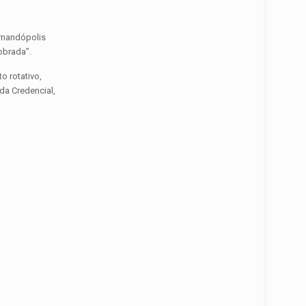
ernandópolis
obrada”.
o rotativo,
da Credencial,