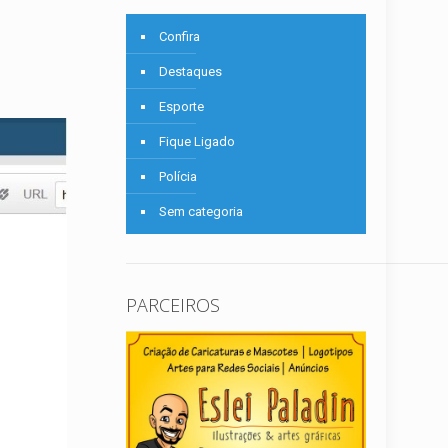
Confira
Destaques
Esporte
Fique Ligado
Polícia
Sem categoria
PARCEIROS