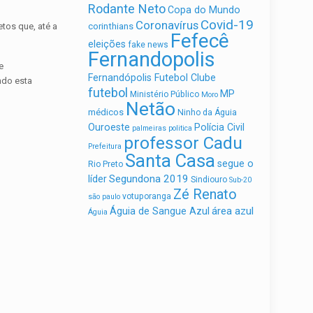
Rodante Neto
Copa do Mundo
Covid-19
Coronavírus
etos que, até a
corinthians
Fefecê
eleições
fake news
Fernandopolis
e
Fernandópolis Futebol Clube
ndo esta
futebol
MP
Ministério Público
Moro
Netão
médicos
Ninho da Águia
Ouroeste
Polícia Civil
palmeiras
politica
professor Cadu
Prefeitura
Santa Casa
segue o
Rio Preto
Segundona 2019
líder
Sindiouro
Sub-20
Zé Renato
votuporanga
são paulo
área azul
Águia de Sangue Azul
Águia